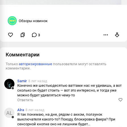
Обзоры новинок
3
Пожаловаться
Комментарии
Только
авторизированные
пользователи могут оставлять
комментарии.
Samir
8 лет назад
Конечно же шестьюдесятью ваттами нас не удивишь, а вот
сколько он будет стоить — вот это интересно, и тогда уже
Ответить
можно будет удивляться чему-то
Ответить
Пожаловаться
Alra
8 лет назад
Информация
AL
Я так понимаю, на дне, рядом с акком, ползунок
выключателя какого-то? Походу, блокировка фаера? При
Ответить
сенсорной кнопке оно не лишним будет…