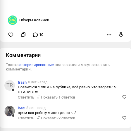
Обзоры новинок
10
Пожаловаться
Комментарии
Только
авторизированные
пользователи могут оставлять
комментарии.
trash
8 лет назад
TR
Появиться с этим на публике, всё равно, что заорать: Я
СТИЛИСТ!!!
Ответить
Ответить
Показать
1
ответов
Пожаловаться
i6ec
8 лет назад
Информация
прям как роботу минет делать :/
Ответить
Показать
2
ответов
Ответить
Пожаловаться