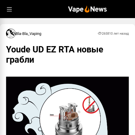
Bla-Bla_Vaping
2658
10 лет назад
Youde UD EZ RTA новые
грабли