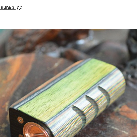
шивка:
да