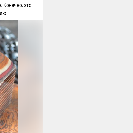
W
. Конечно, это
ию.