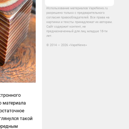
Использование материалов VapeNews.ru
разрешено только с предварительного
согласия правообладателей. Все права на
картинки и тексты принадлежат их авторам.
Сайт содержит контент, не
предназначенный для лиц младше 18-ти
лет.
© 2014 — 2026 «VapeNews»
ктронного
о материала
достаточное
глянулся такой
чередным