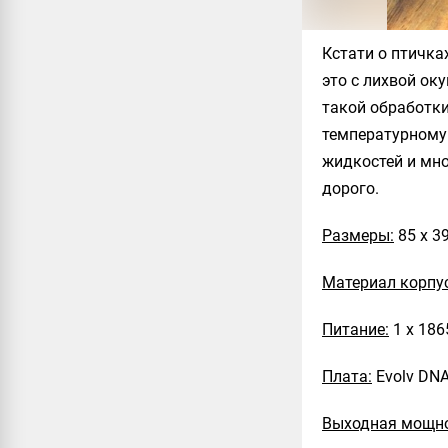
Кстати о птичка
это с лихвой ок
такой обработки
температурному
жидкостей и мно
дорого.
Размеры:
85 х 3
Материал корпу
Питание:
1 х 186
Плата:
Evolv DN
Выходная мощно