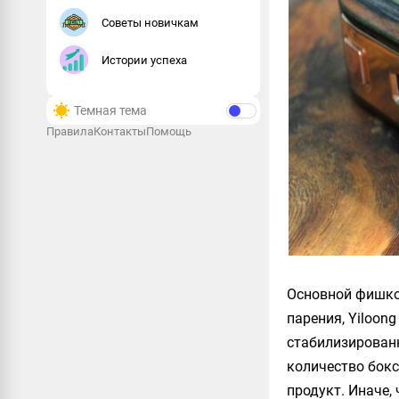
Советы новичкам
Истории успеха
Темная тема
Правила
Контакты
Помощь
Основной фишко
парения,
Yiloong
стабилизированн
количество бокс
продукт. Иначе,