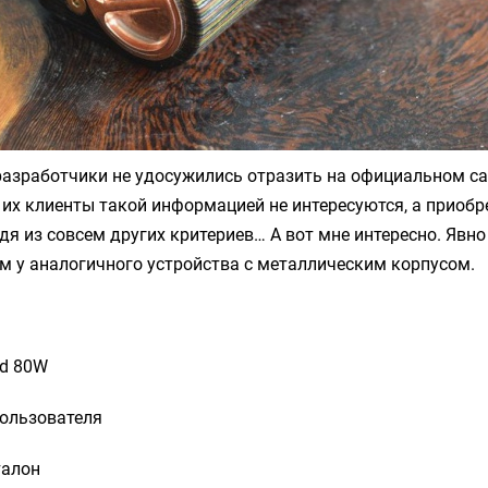
разработчики не удосужились отразить на официальном са
 их клиенты такой информацией не интересуются, а приобр
одя из совсем других критериев… А вот мне интересно. Явн
м у аналогичного устройства с металлическим корпусом.
od 80W
пользователя
талон