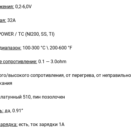
жения:
0,2-6,0V
ая:
32А
OWER / TC (NI200, SS, TI)
диапазон:
100-300 °С \ 200-600 °F
 сопротивление:
0.1 — 3.0ohm
ого/высокого сопротивления, от перегрева, от неправильно
кания
латунный 510, пин позолочен
ь:
да, 0.91”
зарядка:
есть, ток зарядки 1А