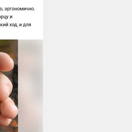
о, эргономично.
орцу и
ий ход, и для