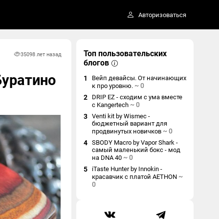
Авторизоваться
Топ пользовательских
3509
8 лет назад
блогов
Буратино
1
Вейп девайсы. От начинающих
~
0
к про уровню.
2
DRIP EZ - сходим с ума вместе
~
0
с Kangertech
3
Venti kit by Wismec -
бюджетный вариант для
~
0
продвинутых новичков
4
SBODY Macro by Vapor Shark -
самый маленький бокс - мод
~
0
на DNA 40
5
iTaste Hunter by Innokin -
~
красавчик с платой AETHON
0