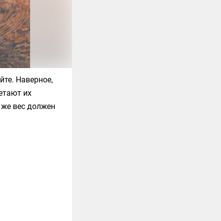
йте. Наверное,
етают их
о же вес должен