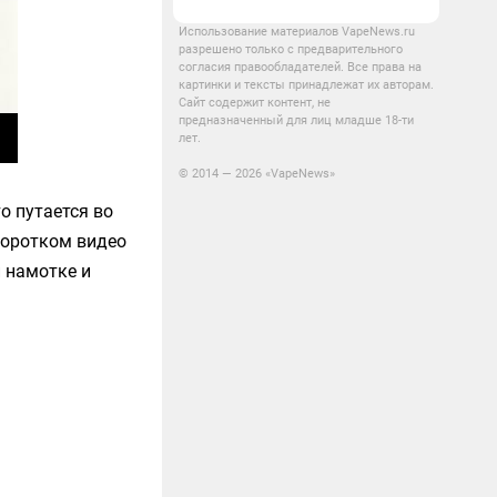
Использование материалов VapeNews.ru
разрешено только с предварительного
согласия правообладателей. Все права на
картинки и тексты принадлежат их авторам.
Сайт содержит контент, не
предназначенный для лиц младше 18-ти
лет.
© 2014 — 2026 «VapeNews»
о путается во
 коротком видео
 намотке и