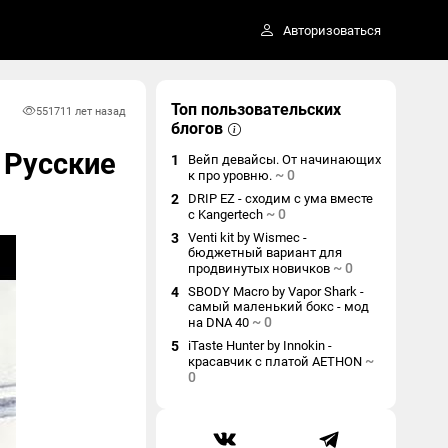
Авторизоваться
Топ пользовательских
5517
11 лет назад
блогов
. Русские
1
Вейп девайсы. От начинающих
~
0
к про уровню.
2
DRIP EZ - сходим с ума вместе
~
0
с Kangertech
3
Venti kit by Wismec -
бюджетный вариант для
~
0
продвинутых новичков
4
SBODY Macro by Vapor Shark -
самый маленький бокс - мод
~
0
на DNA 40
5
iTaste Hunter by Innokin -
~
красавчик с платой AETHON
0