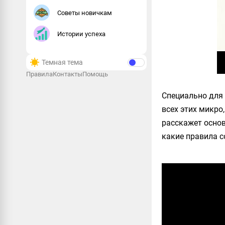
Советы новичкам
Истории успеха
Темная тема
Правила
Контакты
Помощь
Специально для 
всех этих микро
расскажет основ
какие правила 