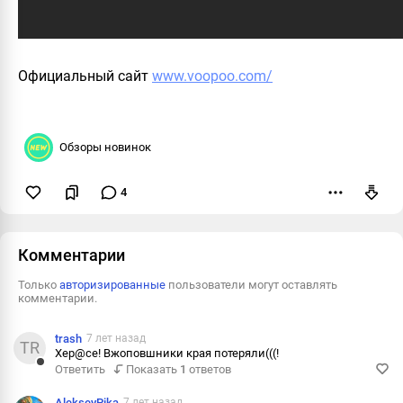
Официальный сайт
www.voopoo.com/
Обзоры новинок
4
Пожаловаться
Комментарии
Только
авторизированные
пользователи могут оставлять
комментарии.
trash
7 лет назад
TR
Хер@се! Вжоповшники края потеряли(((!
Ответить
Показать
1
ответов
Ответить
Пожалова
AlekseyPika
7 лет назад