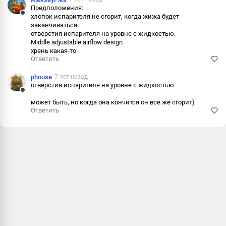
Предположения:
Информац
хлопок испарителя не сгорит, когда жижа будет
Ответить
заканчиваться.
отверстия испарителя на уровне с жидкостью.
Пожалова
Middle adjustable airflow design
хрень какая-то
Информац
Ответить
phouse
7 лет назад
отверстия испарителя на уровне с жидкостью
Ответить
может быть, но когда она кончится он все же сгорит)
Ответить
Пожалова
Информац