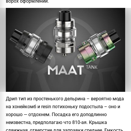
ворох оформлений.
Дрип тип из простенького дельрина – вероятно мода
на хонейкомб и resin потихоньку подостыла – оно и
хорошо — отдохнем. Посадка его доподлинно
неизвестна, предполагаю что 810-ая. Крышка
сдвижная, отверстие для заправки среднее. Емкость