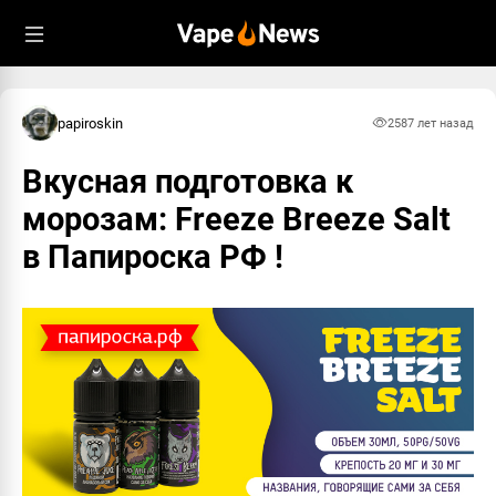
papiroskin
258
7 лет назад
Вкусная подготовка к
морозам: Freeze Breeze Salt
в Папироска РФ !