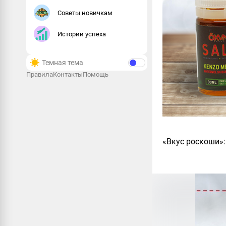
Советы новичкам
Истории успеха
Темная тема
Правила
Контакты
Помощь
«Вкус роскоши»: