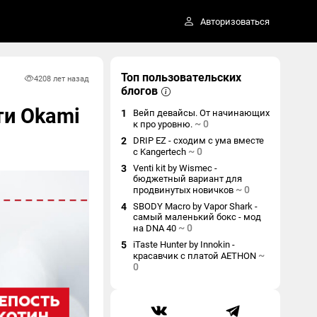
Авторизоваться
Топ пользовательских
420
8 лет назад
блогов
ти Okami
1
Вейп девайсы. От начинающих
~
0
к про уровню.
2
DRIP EZ - сходим с ума вместе
~
0
с Kangertech
3
Venti kit by Wismec -
бюджетный вариант для
~
0
продвинутых новичков
4
SBODY Macro by Vapor Shark -
самый маленький бокс - мод
~
0
на DNA 40
5
iTaste Hunter by Innokin -
~
красавчик с платой AETHON
0