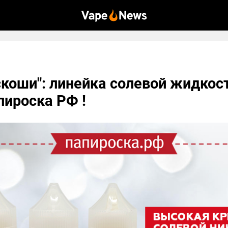
скоши": линейка солевой жидкос
апироска РФ !