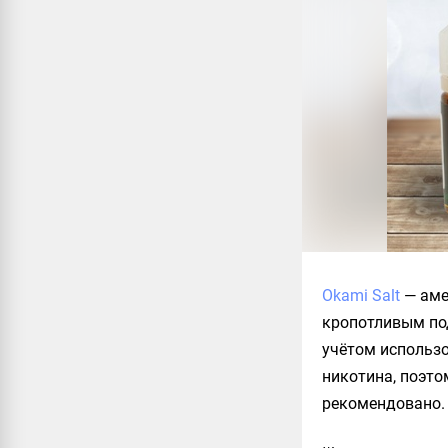
Okami Salt
— аме
кропотливым под
учётом использ
никотина, поэто
рекомендовано.