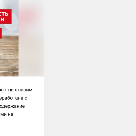
вестных своим
зработана с
содержание
ами не