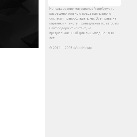
Использование материалов VapeNews.ru
разрешено только с предварительного
согласия правообладателей. Все права на
картинки и тексты принадлежат их авторам.
Сайт содержит контент, не
предназначенный для лиц младше 18-ти
лет.
© 2014 — 2026 «VapeNews»