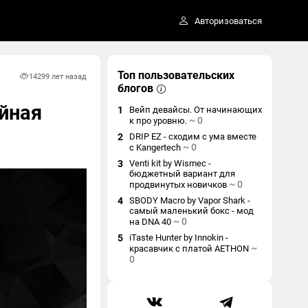
Авторизоваться
Топ пользовательских
1429
9 лет назад
блогов
ойная
1
Вейп девайсы. От начинающих
~
0
к про уровню.
2
DRIP EZ - сходим с ума вместе
~
0
с Kangertech
3
Venti kit by Wismec -
бюджетный вариант для
~
0
продвинутых новичков
4
SBODY Macro by Vapor Shark -
самый маленький бокс - мод
~
0
на DNA 40
5
iTaste Hunter by Innokin -
~
красавчик с платой AETHON
0