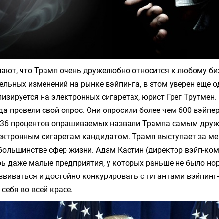
ают, что Трамп очень дружелюбно относится к любому биз
льных изменений на рынке вэйпинга, в этом уверен еще о
изируется на электронных сигаретах, юрист Грег Трутмен. 
ода провели свой опрос. Они опросили более чем 600 вэйпер
 36 процентов опрашиваемых назвали Трампа самым дру
ектронным сигаретам кандидатом. Трамп выступает за м
большинстве сфер жизни. Адам Кастин (директор вэйп-ком
ерь даже малые предприятия, у которых раньше не было н
виваться и достойно конкурировать с гигантами вэйпинг-
себя во всей красе.