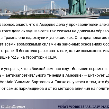
наверное, знают, что в Америке дела у производителей элек
в тоже дела складываются так скажем не должным образо
 Трампа они вздохнули и успокоились. Они предполагают
ет всеми возможными силами на законных основаниях бор
 стране. Я бы хотела рассказать вам, какие возможные и
йшие годы на территории США.
 и уверены, что в ближайшем нас ждут большие перемены.
 – анти-запретительного течения в Америке» — цитирует Eci
VapAria Уильяма Бартковски. Также он уверен в том, что 
т от самих парильщиков и от их методов влияния на полити