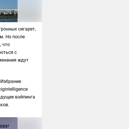
тронных сигарет,
м. Но после
, что
оться с
зменения ждут
 Избрание
gintelligence
будущее вэйпинга
ков.