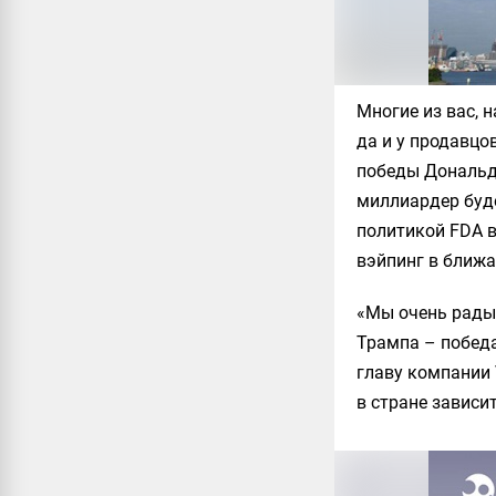
Многие из вас, 
да и у продавцо
победы Дональда
миллиардер буд
политикой FDA в
вэйпинг в ближа
«Мы очень рады
Трампа – победа
главу компании 
в стране зависи