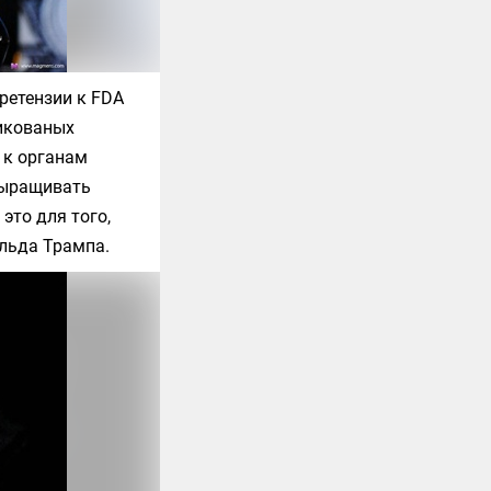
ретензии к FDA
ликованых
 к органам
 выращивать
это для того,
альда Трампа.