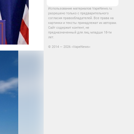
Использование материалов VapeNews.ru
разрешено только с предварительного
согласия правообладателей. Все права на
картинки и тексты принадлежат их авторам.
Сайт содержит контент, не
предназначенный для лиц младше 18-ти
лет.
© 2014 — 2026 «VapeNews»