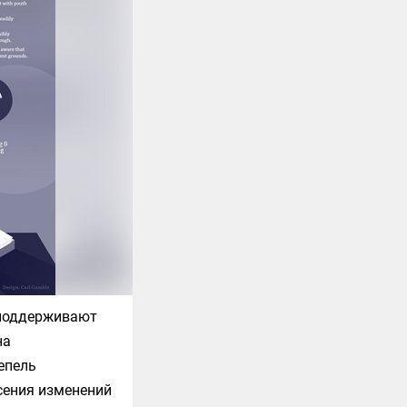
 поддерживают
на
епель
сения изменений