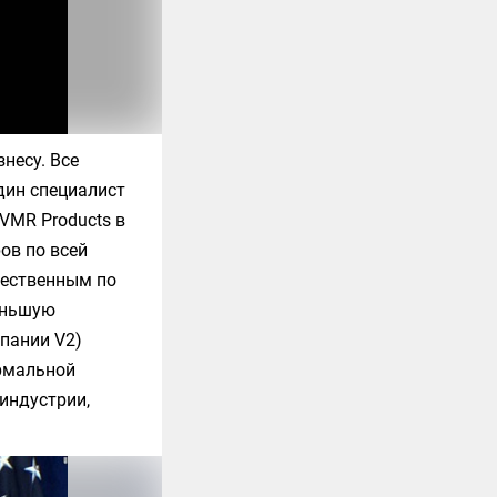
несу. Все
дин специалист
VMR Products в
ов по всей
жественным по
еньшую
пании V2)
ормальной
индустрии,