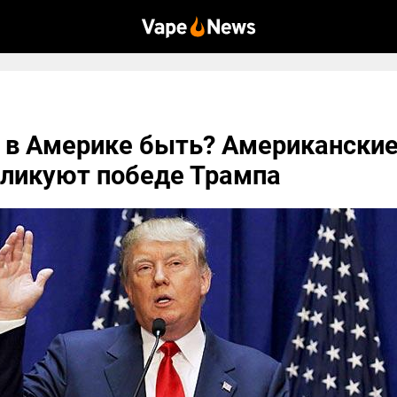
 в Америке быть? Американски
 ликуют победе Трампа