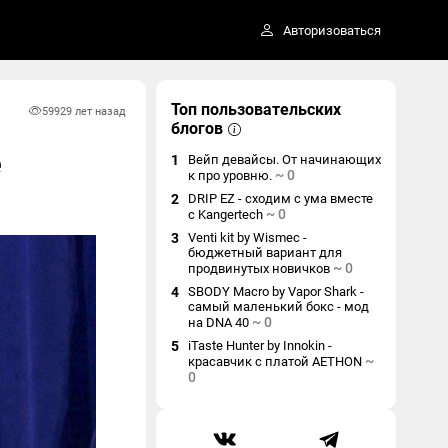
Авторизоваться
Топ пользовательских
5992
9 лет назад
блогов
е
1
Вейп девайсы. От начинающих
~
0
к про уровню.
2
DRIP EZ - сходим с ума вместе
~
0
с Kangertech
3
Venti kit by Wismec -
бюджетный вариант для
~
0
продвинутых новичков
4
SBODY Macro by Vapor Shark -
самый маленький бокс - мод
~
0
на DNA 40
5
iTaste Hunter by Innokin -
~
красавчик с платой AETHON
0