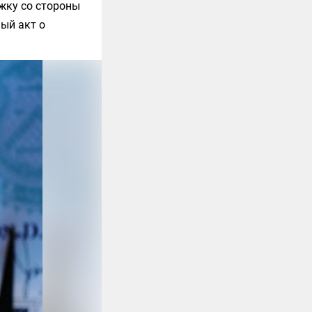
жку со стороны
ый акт о