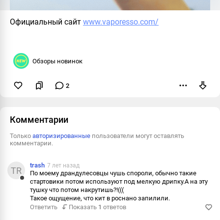
Официальный сайт
www.vaporesso.com/
Обзоры новинок
2
Пожаловаться
Комментарии
Только
авторизированные
пользователи могут оставлять
комментарии.
trash
7 лет назад
TR
По моему драндулесовцы чушь спороли, обычно такие
стартовики потом используют под мелкую дрипку.А на эту
Ответить
тушку что потом накрутишь?!(((
Такое ощущение, что кит в роснано запилили.
Пожаловаться
Ответить
Показать
1
ответов
Информация