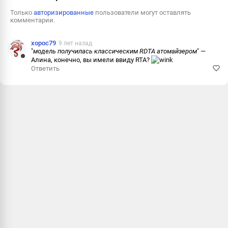
Только
авторизированные
пользователи могут оставлять
комментарии.
xopoc79
9 лет назад
"
модель получилась классическим RDTA атомайзером
" —
Алина, конечно, вы имели ввиду RTA?
Ответить
Ответить
Пожалова
Информац