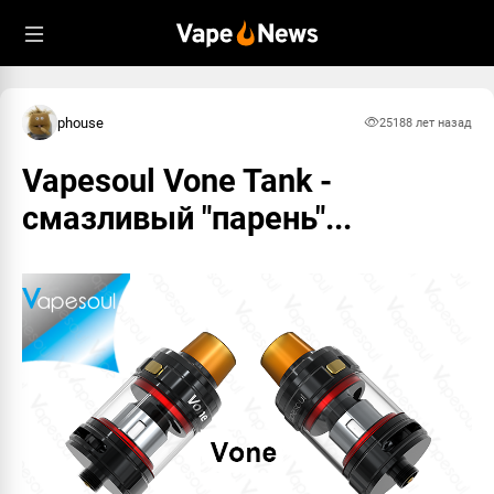
phouse
2518
8 лет назад
Vapesoul Vone Tank -
смазливый "парень"...