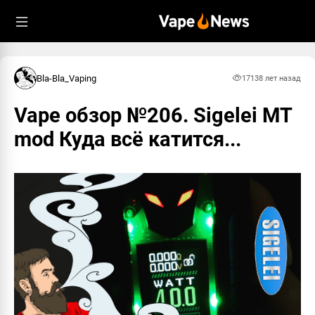
Bla-Bla_Vaping
1713
8 лет назад
Vape обзор №206. Sigelei MT
mod Куда всё катится...