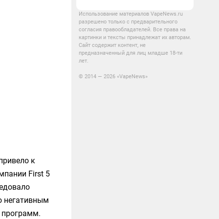
Использование материалов VapeNews.ru
разрешено только с предварительного
согласия правообладателей. Все права на
картинки и тексты принадлежат их авторам.
Сайт содержит контент, не
предназначенный для лиц младше 18-ти
лет.
© 2014 — 2026 «VapeNews»
привело к
пании First 5
ледовало
но негативным
х программ.