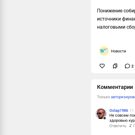
Понижение собир
источники фина
налоговыми сбор
Новости
2
Комментарии
Только
авторизиро
Ostap1986
11
Не совсем по
здоровью кур
Ответить