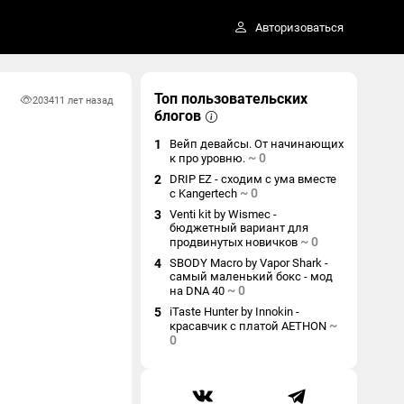
Авторизоваться
Топ пользовательских
2034
11 лет назад
блогов
1
Вейп девайсы. От начинающих
~
0
к про уровню.
2
DRIP EZ - сходим с ума вместе
~
0
с Kangertech
3
Venti kit by Wismec -
бюджетный вариант для
~
0
продвинутых новичков
4
SBODY Macro by Vapor Shark -
самый маленький бокс - мод
~
0
на DNA 40
5
iTaste Hunter by Innokin -
~
красавчик с платой AETHON
0