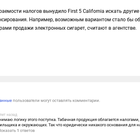
аемости налогов вынудило First 5 California искать друг
нсирования. Например, возможным вариантом стало бы о
ами продажи электронных сигарет, считают в агентстве.
Пожал
ванные
пользователи могут оставлять комментарии.
 лет назад
нимаю логику этого поступка. Табачная продукция облагается налогами, 
ильщика и окружающих. Так что юридически никакого основания для на
Показать
1
ответов