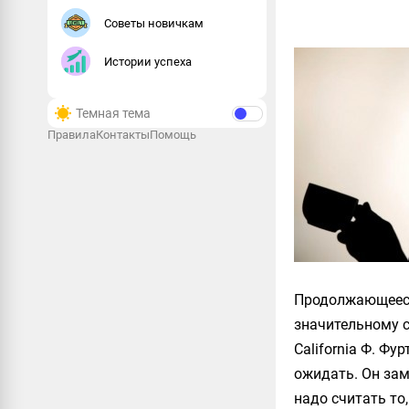
Советы новичкам
Истории успеха
Темная тема
Правила
Контакты
Помощь
Продолжающееся
значительному с
California Ф. Ф
ожидать. Он зам
надо считать то,