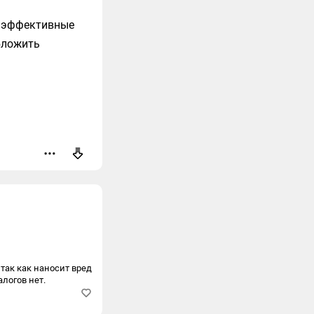
ие эффективные
бложить
оваться
так как наносит вред
логов нет.
Ответить
Пожаловаться