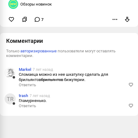
Обзоры новинок
7
Пожаловаться
Комментарии
Только
авторизированные
пользователи могут оставлять
комментарии.
Markel
7 лет назад
Сломаеца можно из нее шкатулку сделать для
брильянтов
брильянтов
бижутерии.
Ответить
Ответить
Пожаловаться
trash
7 лет назад
TR
Гламурненько.
Информация
Ответить
Ответить
Пожаловаться
Информация