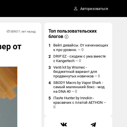
Авторизоваться
Топ пользовательских
3890
11 лет назад
блогов
зер от
1
Вейп девайсы. От начинающих
~
0
к про уровню.
2
DRIP EZ - сходим с ума вместе
~
0
с Kangertech
3
Venti kit by Wismec -
бюджетный вариант для
~
0
продвинутых новичков
4
SBODY Macro by Vapor Shark -
самый маленький бокс - мод
~
0
на DNA 40
5
iTaste Hunter by Innokin -
~
красавчик с платой AETHON
0