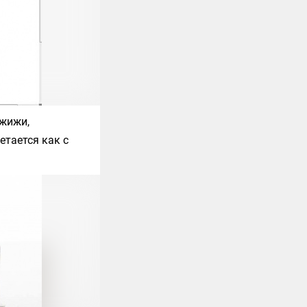
 жижи,
етается как с