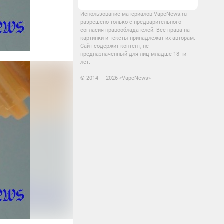
Использование материалов VapeNews.ru
разрешено только с предварительного
согласия правообладателей. Все права на
картинки и тексты принадлежат их авторам.
Сайт содержит контент, не
предназначенный для лиц младше 18-ти
лет.
© 2014 — 2026 «VapeNews»