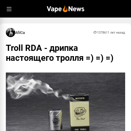
AfilCa
13786
11 лет назад
Troll RDA - дрипка
настоящего тролля =) =) =)