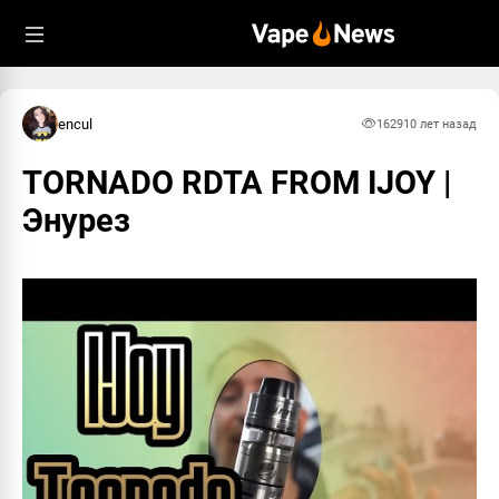
encul
1629
10 лет назад
TORNADO RDTA FROM IJOY |
Энурез