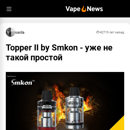
sarda
4271
9 лет назад
Topper II by Smkon - уже не
такой простой