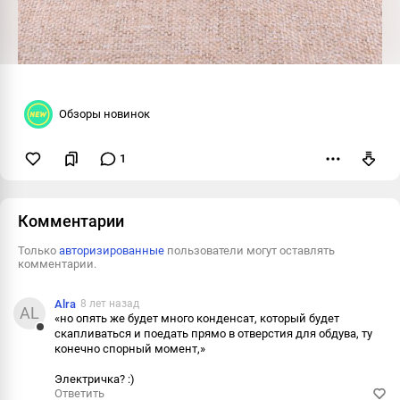
Обзоры новинок
1
Пожаловаться
Комментарии
Только
авторизированные
пользователи могут оставлять
комментарии.
Alra
8 лет назад
AL
«но опять же будет много конденсат, который будет
скапливаться и поедать прямо в отверстия для обдува, ту
Ответить
конечно спорный момент,»
Пожаловаться
Электричка? :)
Ответить
Информация