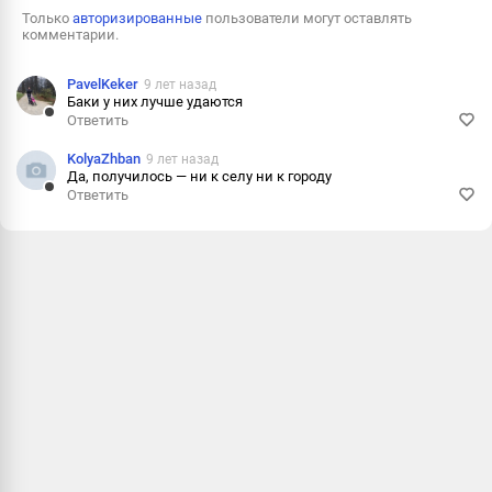
Только
авторизированные
пользователи могут оставлять
комментарии.
PavelKeker
9 лет назад
Баки у них лучше удаются
Ответить
Ответить
KolyaZhban
9 лет назад
Пожалова
Да, получилось — ни к селу ни к городу
Ответить
Информац
Ответить
Пожалова
Информац