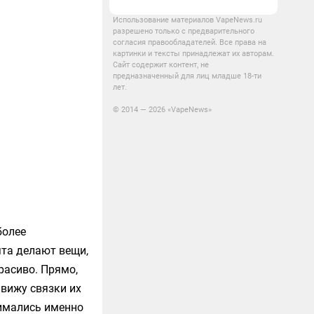
Использование материалов VapeNews.ru
разрешено только с предварительного
согласия правообладателей. Все права на
картинки и тексты принадлежат их авторам.
Сайт содержит контент, не
предназначенный для лиц младше 18-ти
лет.
© 2014 — 2026 «VapeNews»
более
ята делают вещи,
расиво. Прямо,
 вижу связки их
нимались именно