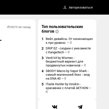
Авторизоваться
Топ пользовательских
3521
9 лет назад
блогов
-
1
Вейп девайсы. От начинающих
~
0
к про уровню.
2
DRIP EZ - сходим с ума вместе
~
0
с Kangertech
3
Venti kit by Wismec -
бюджетный вариант для
~
0
продвинутых новичков
4
SBODY Macro by Vapor Shark -
самый маленький бокс - мод
~
0
на DNA 40
5
iTaste Hunter by Innokin -
~
красавчик с платой AETHON
0