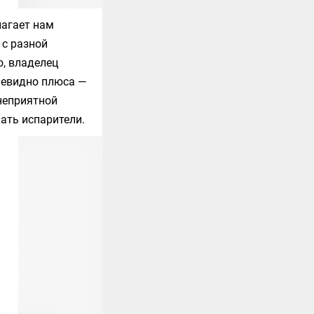
лагает нам
 с разной
, владелец
чевидно плюса —
неприятной
ать испарители.