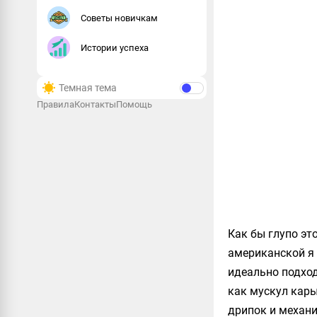
Советы новичкам
Истории успеха
Темная тема
Правила
Контакты
Помощь
Как бы глупо эт
американской я
идеально подход
как мускул кары
дрипок и механи