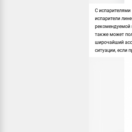
С испарителями 
испарители лин
рекомендуемой м
также может по
широчайший ассо
ситуации, если 