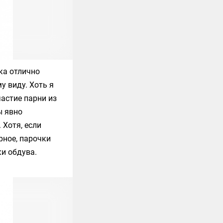
ка отлично
у виду. Хоть я
частие парни из
ы явно
 Хотя, если
рное, парочки
и обдува.