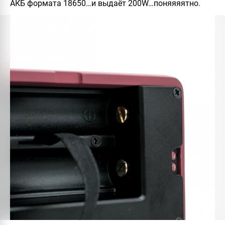
АКБ
формата
18650
…и выдаёт 200W…поняяяятно.