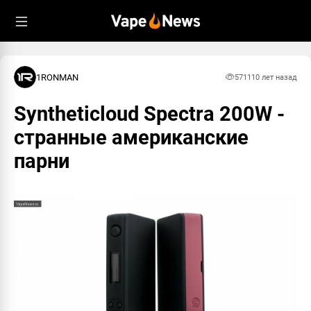
1RONMAN
5711
10 лет назад
Syntheticloud Spectra 200W -
странные американские
парни