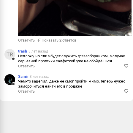
Ответить
Показать
2
ответов
trash
8 лет назад
TR
Неплохо, но слив будет служить грязесборником, в случае
серьёзной протечки салфеткой уже не обойдёшься.
Ответить
Ответить
Пожалова
Samir
8 лет назад
Чем-то зацепил, даже не смог пройти мимо, теперь нужно
Информац
заморочиться найти его в продаже
Ответить
Ответить
Пожалова
Информац