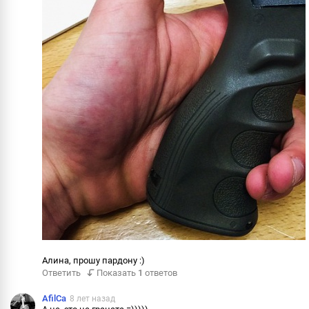
Алина, прошу пардону :)
Ответить
Показать
1
ответов
AfilCa
8 лет назад