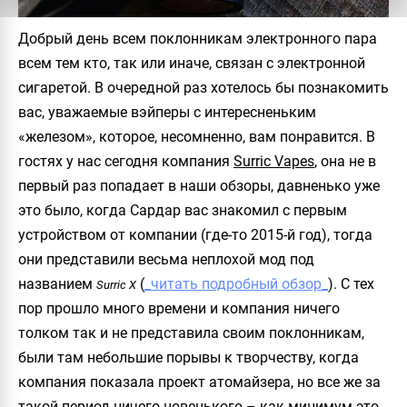
Добрый день всем поклонникам электронного пара
всем тем кто, так или иначе, связан с электронной
сигаретой. В очередной раз хотелось бы познакомить
вас, уважаемые вэйперы с интересненьким
«железом», которое, несомненно, вам понравится. В
гостях у нас сегодня компания
Surric Vapes
, она не в
первый раз попадает в наши обзоры, давненько уже
это было, когда Сардар вас знакомил с первым
устройством от компании (где-то 2015-й год), тогда
они представили весьма неплохой мод под
названием
(
_читать подробный обзор_
). С тех
Surric X
пор прошло много времени и компания ничего
толком так и не представила своим поклонникам,
были там небольшие порывы к творчеству, когда
компания показала проект атомайзера, но все же за
такой период ничего новенького – как минимум это