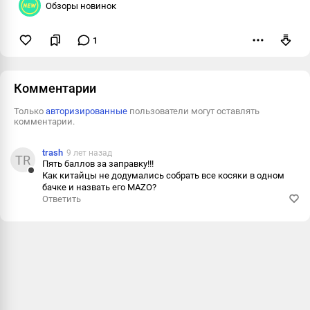
Обзоры новинок
1
Пожаловаться
Комментарии
Только
авторизированные
пользователи могут оставлять
комментарии.
trash
9 лет назад
TR
Пять баллов за заправку!!!
Как китайцы не додумались собрать все косяки в одном
Ответить
бачке и назвать его MAZO?
Ответить
Пожалова
Информац