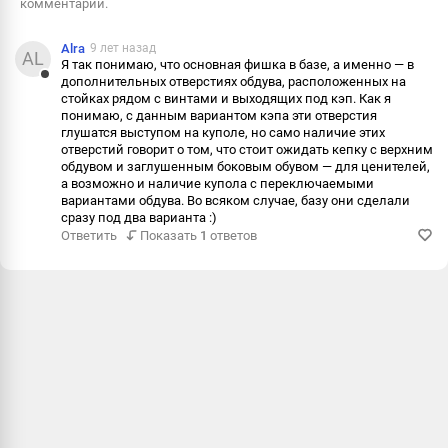
комментарии.
Alra
9 лет назад
AL
Я так понимаю, что основная фишка в базе, а именно — в
дополнительных отверстиях обдува, расположенных на
Ответить
стойках рядом с винтами и выходящих под кэп. Как я
понимаю, с данным вариантом кэпа эти отверстия
Пожалова
глушатся выступом на куполе, но само наличие этих
отверстий говорит о том, что стоит ожидать кепку с верхним
Информац
обдувом и заглушенным боковым обувом — для ценителей,
а возможно и наличие купола с переключаемыми
вариантами обдува. Во всяком случае, базу они сделали
сразу под два варианта :)
Ответить
Показать
1
ответов