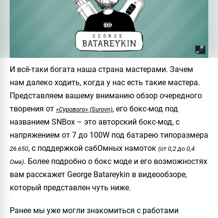
И всё-таки богата наша страна мастерами. Зачем
нам далеко ходить, когда у нас есть такие мастера.
Представляем вашему вниманию обзор очередного
творения от
, его бокс-мод под
«Сурового» (Surovn)
названием SNBox – это авторский бокс-мод, с
напряжением от 7 до 100W под батарею типоразмера
, с поддержкой сабОмных намоток
26 650
(от 0,2 до 0,4
. Более подробно о бокс моде и его возможностях
Ома)
вам расскажет
George Batareykin
в видеообзоре,
который представлен чуть ниже.
Ранее мы уже могли знакомиться с работами