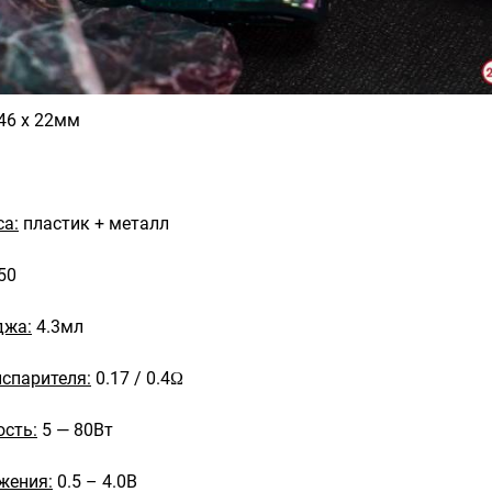
 46 х 22мм
са:
пластик + металл
50
джа:
4.3мл
спарителя:
0.17 / 0.4Ω
сть:
5 — 80Вт
жения:
0.5 – 4.0В