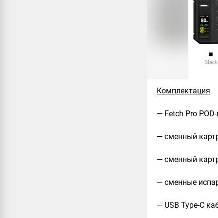
Комплектация
— Fetch Pro POD
— сменный картр
— сменный картр
— сменные испар
— USB Type-C ка