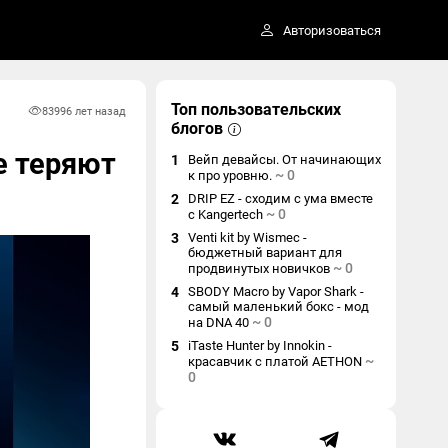
Авторизоваться
Топ пользовательских
8399
6 лет назад
блогов
е теряют
1
Вейп девайсы. От начинающих
~
0
к про уровню.
2
DRIP EZ - сходим с ума вместе
~
0
с Kangertech
3
Venti kit by Wismec -
бюджетный вариант для
~
0
продвинутых новичков
4
SBODY Macro by Vapor Shark -
самый маленький бокс - мод
~
0
на DNA 40
5
iTaste Hunter by Innokin -
~
красавчик с платой AETHON
0