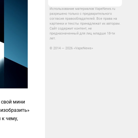
Использование материалов VapeNews.ru
разрешено только с предварительного
согласия правообладателей. Все права на
картинки и тексты принадлежат их авторам.
Сайт содержит контент, не
предназначенный для лиц младше 18-ти
лет.
© 2014 — 2026 «VapeNews»
 свой мини
 «изобразить»
 к чему,