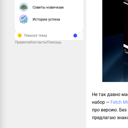
Советы новичкам
Истории успеха
Темная тема
Правила
Контакты
Помощь
Не так давно ма
набор —
Fetch Mi
про версию. Без
предлагаю знак