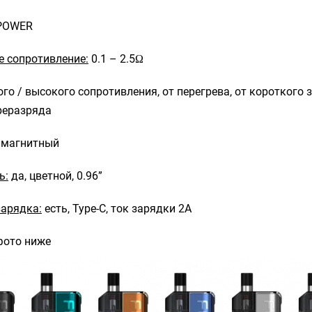
POWER
 сопротивление:
0.1 – 2.5Ω
го / высокого сопротивления, от перегрева, от короткого 
реразряда
магнитный
ь:
да, цветной, 0.96”
зарядка:
есть, Type-C, ток зарядки 2А
фото ниже