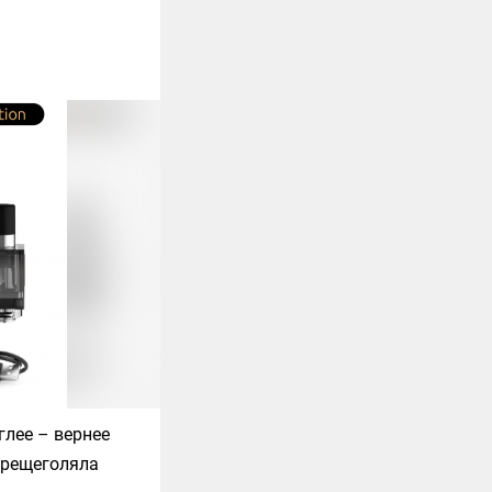
глее – вернее
перещеголяла