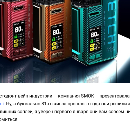
стодонт вейп индустрии — компания SMOK – презентовала
ni
. Ну, а буквально 31-го числа прошлого года они решили
 лишних соплей, я уверен первого января они вам совсем ни
омиться.