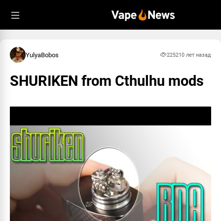
YulyaBobos
2252
10 лет назад
SHURIKEN from Cthulhu mods