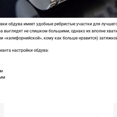
вки обдува имеет удобные ребристые участки для лучшего
а выглядят не слишком большими, однако их вполне хват
ли «калифорнийской», кому как больше нравится) затяжко
ианта настройки обдува:
мм
0мм