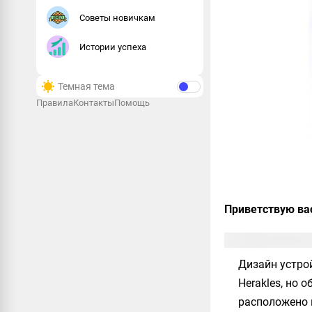
Советы новичкам
Истории успеха
Темная тема
Правила
Контакты
Помощь
Приветствую ва
Дизайн устро
Herakles
, но 
расположено к