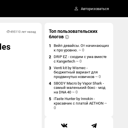
Авторизоваться
Топ пользовательских
4951
10 лет назад
блогов
les
1
Вейп девайсы. От начинающих
~
0
к про уровню.
2
DRIP EZ - сходим с ума вместе
~
0
с Kangertech
3
Venti kit by Wismec -
бюджетный вариант для
~
0
продвинутых новичков
4
SBODY Macro by Vapor Shark -
самый маленький бокс - мод
~
0
на DNA 40
5
iTaste Hunter by Innokin -
~
красавчик с платой AETHON
0