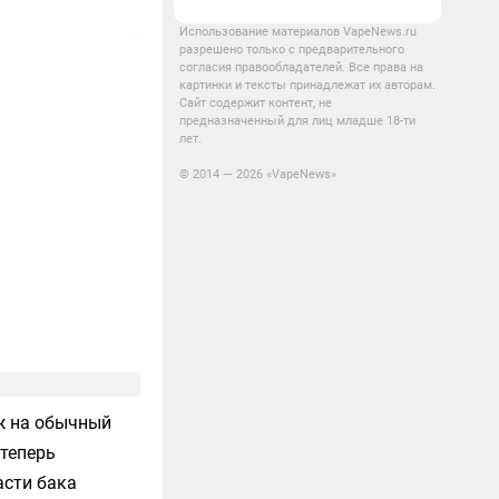
Использование материалов VapeNews.ru
разрешено только с предварительного
согласия правообладателей. Все права на
картинки и тексты принадлежат их авторам.
Сайт содержит контент, не
предназначенный для лиц младше 18-ти
лет.
© 2014 — 2026 «VapeNews»
ж на обычный
 теперь
асти бака