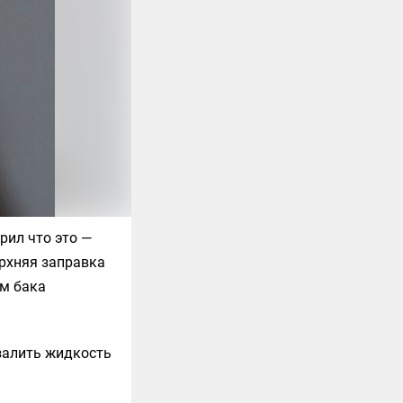
рил что это —
рхняя заправка
ём бака
залить жидкость