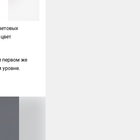
цветовых
 цвет
и первом же
 уровне.