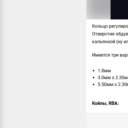
Кольцо регулиро
Отверстия обдув
кальянной (ну и
Имеется три вар
1.8мм
3.0мм x 2.30
5.50мм x 2.3
Койлы, RBA: