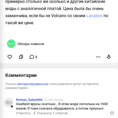
примерно столько же сколько и другие китайские
моды с аналогичной платой. Цена была бы очень
заманчива, если бы не Volcano со своим
Lavabox
по
такой же цене.
Обзоры новинок
2
Пожаловаться
Комментарии
Только
авторизированные
пользователи могут оставлять
комментарии.
Roman_Satan666
10 лет назад
RO
Gearbest вруны знатные… В этом моде липолька на 1600
махов. Я тоже сначала обрадовался, а потом приуныл.
Ответить
Ответить
Показать
1
ответов