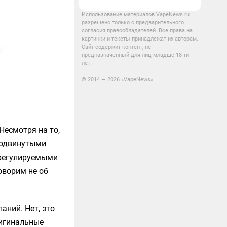
Использование материалов VapeNews.ru
разрешено только с предварительного
согласия правообладателей. Все права на
картинки и тексты принадлежат их авторам.
Сайт содержит контент, не
предназначенный для лиц младше 18-ти
лет.
© 2014 — 2026 «VapeNews»
Несмотря на то,
родвинутыми
ерегулируемыми
оворим не об
аний. Нет, это
ригинальные