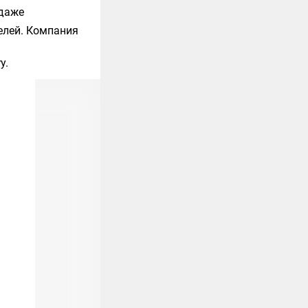
 даже
елей. Компания
ry
.