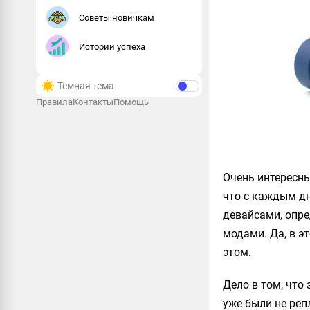
Советы новичкам
Истории успеха
Темная тема
Правила
Контакты
Помощь
Очень интересны
что с каждым дн
девайсами, опр
модами. Да, в э
этом.
Дело в том, что
уже были не реп