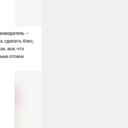
оизводитель —
ь сделать бокс,
к, все, что
рные отсеки