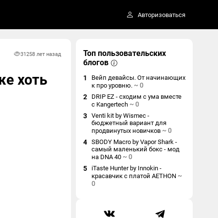
Авторизоваться
Топ пользовательских
3125
8 лет назад
блогов
же хоть
1
Вейп девайсы. От начинающих
~
0
к про уровню.
2
DRIP EZ - сходим с ума вместе
~
0
с Kangertech
3
Venti kit by Wismec -
бюджетный вариант для
~
0
продвинутых новичков
4
SBODY Macro by Vapor Shark -
самый маленький бокс - мод
~
0
на DNA 40
5
iTaste Hunter by Innokin -
~
красавчик с платой AETHON
0