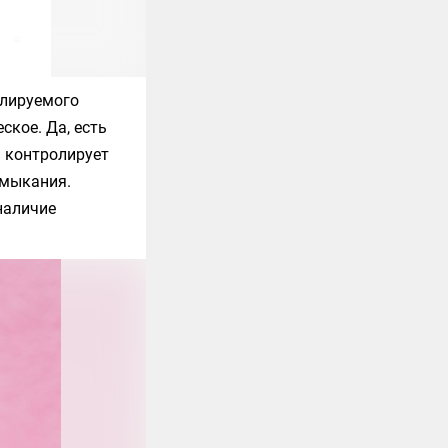
улируемого
ское. Да, есть
а контролирует
амыкания.
наличие