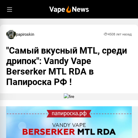
papiroskin
450
8 лет назад
"Самый вкусный MTL, среди
дрипок": Vandy Vape
Berserker MTL RDA в
Папироска РФ !