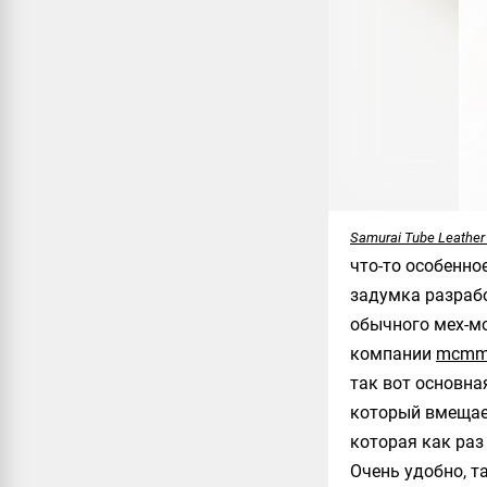
Samurai Tube Leather 
что-то особенно
задумка разрабо
обычного мех-мо
компании
mcmm
так вот основна
который вмещает
которая как раз
Очень удобно, т