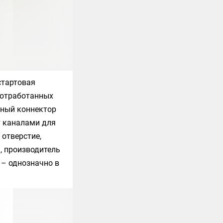
стартовая
а отработанных
дный коннектор
т каналами для
 отверстие,
, производитель
 – однозначно в