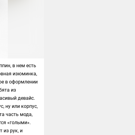
пин, в нем есть
новная изюминка,
кое в оформлении
бята из
расивый девайс.
, ну или корпус,
та часть мода,
тся «голыми».
 из рук, и