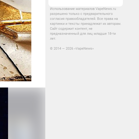
Использование материалов VapeNews.ru
разрешено только с предварительного
согласия правообладателей. Все права на
картинки и тексты принадлежат их авторам.
Сайт содержит контент, не
предназначенный для лиц младше 18-ти
лет.
© 2014 — 2026 «VapeNews»