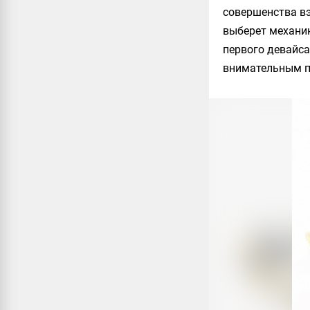
совершенства вэ
выберет механик
первого девайса
внимательным п