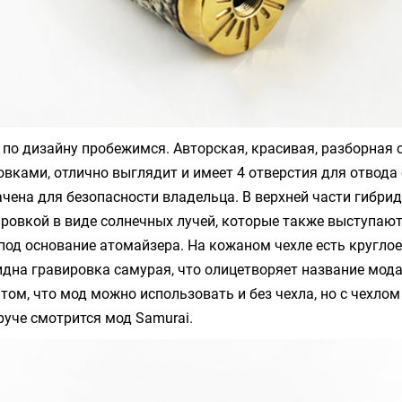
по дизайну пробежимся. Авторская, красивая, разборная 
овками, отлично выглядит и имеет 4 отверстия для отвод
ачена для безопасности владельца. В верхней части гибри
ировкой в виде солнечных лучей, которые также выступаю
под основание атомайзера. На кожаном чехле есть круглое
идна гравировка самурая, что олицетворяет название мода
 том, что мод можно использовать и без чехла, но с чехлом
руче смотрится мод
Samurai.