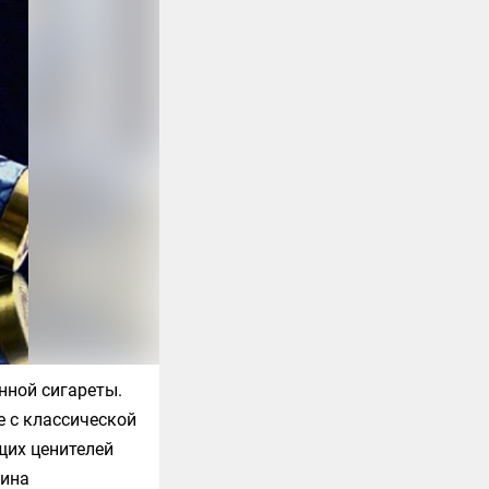
нной сигареты.
е с классической
щих ценителей
шина