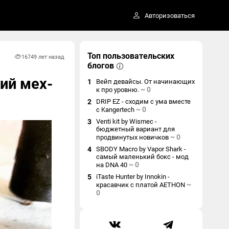
Авторизоваться
Топ пользовательских
1674
9 лет назад
блогов
кий мех-
1
Вейп девайсы. От начинающих
~
0
к про уровню.
2
DRIP EZ - сходим с ума вместе
~
0
с Kangertech
3
Venti kit by Wismec -
бюджетный вариант для
~
0
продвинутых новичков
4
SBODY Macro by Vapor Shark -
самый маленький бокс - мод
~
0
на DNA 40
5
iTaste Hunter by Innokin -
~
красавчик с платой AETHON
0