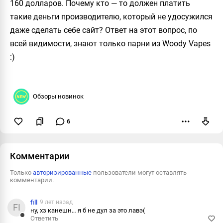
160 долларов. Почему кто — то должен платить
такие деньги производителю, который не удосужился
даже сделать себе сайт? Ответ на этот вопрос, по
всей видимости, знают только парни из
Woody Vapes
:)
Обзоры новинок
6
Пожаловаться
Комментарии
Только
авторизированные
пользователи могут оставлять
комментарии.
fill
9 лет назад
FI
ну, хз канешн… я б не дул за это лавэ(
Ответить
Ответить