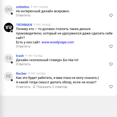
oottattoo
9 лет назад
Пожаловаться
OO
Но интересный дизайн всеровно.
Ответить
Информация
Ответить
1RONMAN
9 лет назад
Пожаловаться
Почему кто — то должен платить такие деньги
производителю, который не удосужился даже сделать себе
Информация
Ответить
сайт?
Есть у них сайт.
www.woodyvape.com
Пожаловаться
Ответить
Информация
trash
9 лет назад
TR
Дизайн:«колхозный гламур».Бо-гАа-то!
Ответить
Ответить
Recber
9 лет назад
Пожаловаться
RE
Как это будет работать, я вам пока не могу сказать:)
А какой тогда смысл делать обзор, если не юзал?
Информация
Ответить
Ответить
Показать
1
ответов
Пожаловаться
Информация