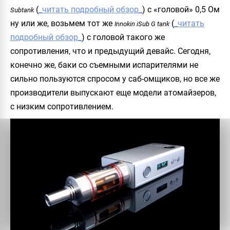
(
_читать подробный обзор_
) с
«головой» 0,5
Ом
Subtank
ну или же, возьмем тот же
(
_читать
Innokin iSub G tank
подробный обзор_
) с головой такого же
сопротивления, что и предыдущий девайс. Сегодня,
конечно же, баки со съемными испарителями не
сильно пользуются спросом у
саб-омщиков
, но все же
производители выпускают еще модели атомайзеров,
с низким сопротивлением.