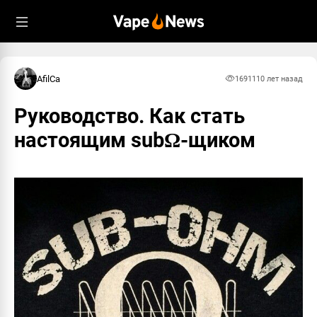
AfilCa
16911
10 лет назад
Руководство. Как стать
настоящим subΩ-щиком