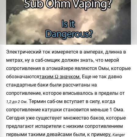
Электрический ток измеряется в амперах, длинна в
метрах, ну а
саб-омщик
должен знать, что мерой
сопротивления в атомайзере являются
Омы
, которые
обозначаются
таким Ω значком.
Еще не так давно
стандартные баки были рассчитаны на
сопротивление, которое вписывалось в пределы от
. Термин саб-ом вступает в силу, когда
1,2 до 2 Ом
сопротивление катушки становится
меньше 1 Ома
.
Сегодня уже существует множество баков, которые
предлагают испарители с низким сопротивлением
первыми такими девайсами были, к примеру,
Kanger