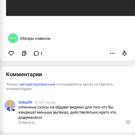
Обзоры новинок
1
Пожаловаться
Комментарии
Только
авторизированные
пользователи могут оставлять
комментарии.
Volva59
10 лет назад
отличные скосы на обдуве! видимо для того что бы
кандицат меньше вытекал, действительно круто что
Ответить
додумались!
Ответить
Пожалова
Информац