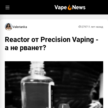
Valerianka
2797
11 лет назад
Reactor от Precision Vaping -
а не рванет?