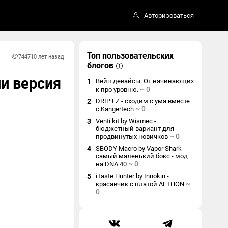
Авторизоваться
Топ пользовательских
7447
10 лет назад
блогов
ни версия
1
Вейп девайсы. От начинающих
~
0
к про уровню.
2
DRIP EZ - сходим с ума вместе
~
0
с Kangertech
3
Venti kit by Wismec -
бюджетный вариант для
~
0
продвинутых новичков
4
SBODY Macro by Vapor Shark -
самый маленький бокс - мод
~
0
на DNA 40
5
iTaste Hunter by Innokin -
~
красавчик с платой AETHON
0