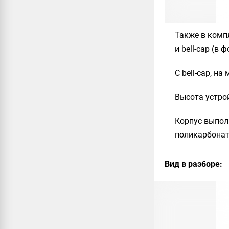
Также в комп
и bell-cap (в 
С bell-cap, н
Высота устро
Корпус выполн
поликарбонат
Вид в разборе: