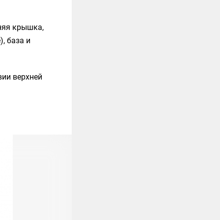
няя крышка,
, база и
твии верхней