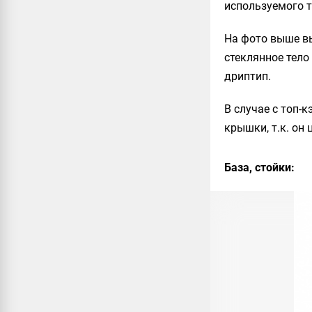
используемого т
На фото выше вы
стеклянное тело
дриптип.
В случае с топ-к
крышки, т.к. он 
База, стойки: