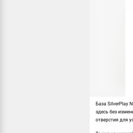
База
SilverPlay 
здесь без измен
отверстия для у