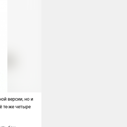
ой версии, но и
ё те-же четыре