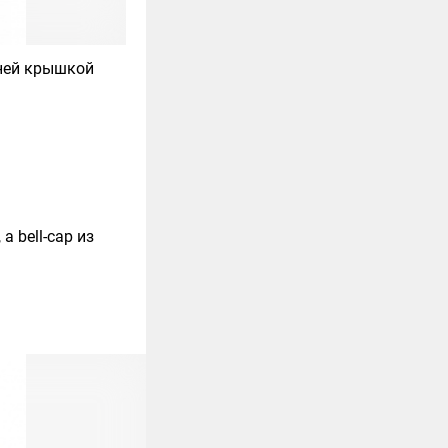
хней крышкой
 bell-cap из