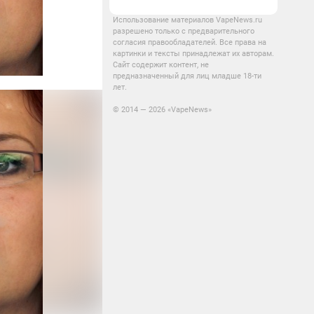
Использование материалов VapeNews.ru
разрешено только с предварительного
согласия правообладателей. Все права на
картинки и тексты принадлежат их авторам.
Сайт содержит контент, не
предназначенный для лиц младше 18-ти
лет.
© 2014 — 2026 «VapeNews»