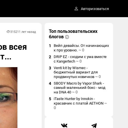
Авторизоваться
Топ пользовательских
3152
11 лет назад
блогов
ов всея
1
Вейп девайсы. От начинающих
~
0
к про уровню.
...
2
DRIP EZ - сходим с ума вместе
~
0
с Kangertech
3
Venti kit by Wismec -
бюджетный вариант для
~
0
продвинутых новичков
4
SBODY Macro by Vapor Shark -
самый маленький бокс - мод
~
0
на DNA 40
5
iTaste Hunter by Innokin -
~
красавчик с платой AETHON
0