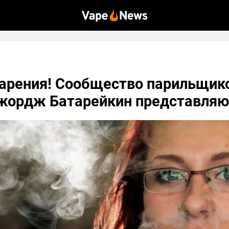
арения! Сообщество парильщик
жордж Батарейкин представляют