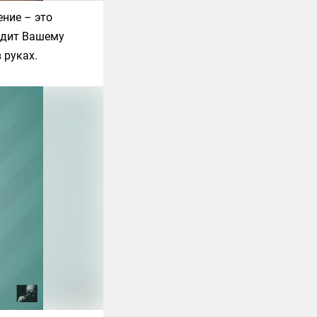
ение – это
редит Вашему
 руках.