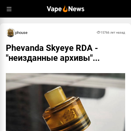
phouse
1576
6 лет назад
Phevanda Skyeye RDA -
"неизданные архивы"...