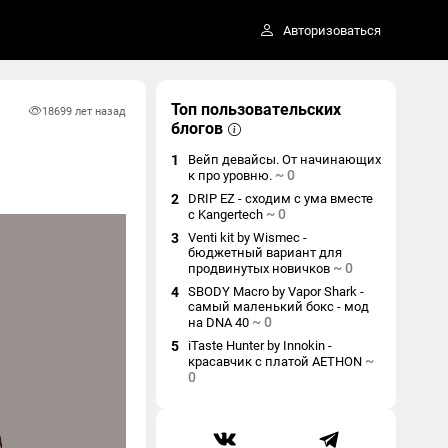
Авторизоваться
Топ пользовательских
1869
9 лет назад
блогов
1
Вейп девайсы. От начинающих
~
0
к про уровню.
2
DRIP EZ - сходим с ума вместе
~
0
с Kangertech
3
Venti kit by Wismec -
бюджетный вариант для
~
0
продвинутых новичков
4
SBODY Macro by Vapor Shark -
самый маленький бокс - мод
~
0
на DNA 40
5
iTaste Hunter by Innokin -
~
красавчик с платой AETHON
0