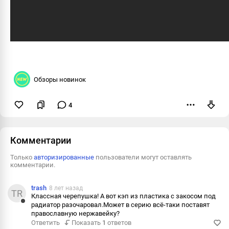
Обзоры новинок
4
Пожаловаться
Комментарии
Только
авторизированные
пользователи могут оставлять
комментарии.
trash
8 лет назад
TR
Классная черепушка! А вот кэп из пластика с закосом под
радиатор разочаровал.Может в серию всё-таки поставят
Ответить
православную нержавейку?
Ответить
Показать
1
ответов
Пожалова