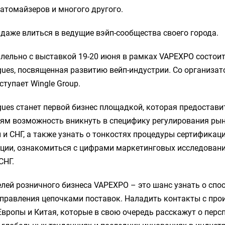
атомайзеров и многого другого.
даже влиться в ведущие вэйп-сообщества своего города.
лельно с выставкой 19-20 июня в рамках VAPEXPO состои
ogues, посвященная развитию вейп-индустрии. Со организа
тупает Wingle Group.
ogues станет первой бизнес площадкой, которая предостави
ям возможность вникнуть в специфику регулирования ры
и и СНГ, а также узнать о тонкостях процедуры сертификац
кции, ознакомиться с цифрами маркетинговых исследовани
СНГ.
лей розничного бизнеса VAPEXPO – это шанс узнать о спос
правления цепочками поставок. Наладить контакты с про
вропы и Китая, которые в свою очередь расскажут о перс