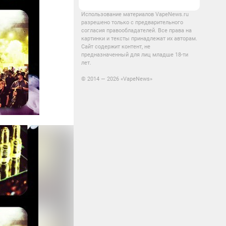
Использование материалов VapeNews.ru
разрешено только с предварительного
согласия правообладателей. Все права на
картинки и тексты принадлежат их авторам.
Сайт содержит контент, не
предназначенный для лиц младше 18-ти
лет.
© 2014 — 2026 «VapeNews»