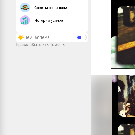
Советы новичкам
Истории успеха
Темная тема
Правила
Контакты
Помощь