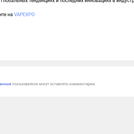
 глобальных тенденциях и последних инновациях в индустр
ите на
VAPEXPO
Пожал
ванные
пользователи могут оставлять комментарии.