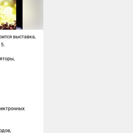
оится выставка,
15
.
яторы,
лектронных
одов,