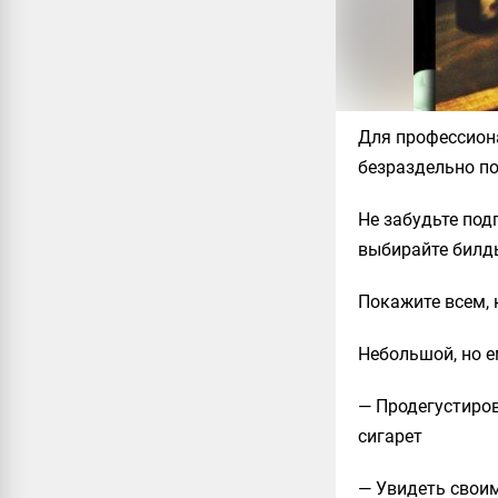
Для профессиона
безраздельно п
Не забудьте под
выбирайте билд
Покажите всем, 
Небольшой, но 
— Продегустиро
сигарет
— Увидеть своим