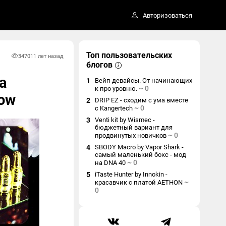
Авторизоваться
Топ пользовательских
3470
11 лет назад
блогов
а
1
Вейп девайсы. От начинающих
~
0
к про уровню.
ow
2
DRIP EZ - сходим с ума вместе
~
0
с Kangertech
3
Venti kit by Wismec -
бюджетный вариант для
~
0
продвинутых новичков
4
SBODY Macro by Vapor Shark -
самый маленький бокс - мод
~
0
на DNA 40
5
iTaste Hunter by Innokin -
~
красавчик с платой AETHON
0