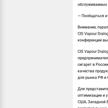
обслуживаемых 
— Пообщаться и 
Внимание, парал
CIS Vapour Dial
конференции выс
CIS Vapour Dial
предпринимател
сигарет в Росси
качества проду
для рынка РФ и 
Для представите
оптимизации и у
США, Западной Е