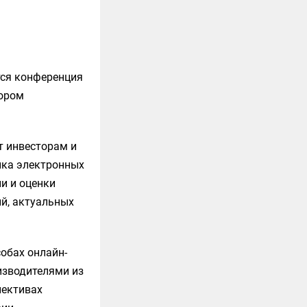
тся конференция
тором
т инвесторам и
нка электронных
ии и оценки
й, актуальных
обах онлайн-
изводителями из
пективах