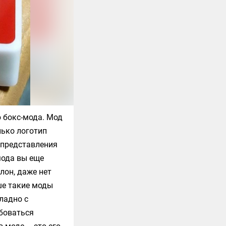
 бокс-мода. Мод
лько логотип
 представления
мода вы еще
лон, даже нет
ше такие моды
ладно с
юбоваться