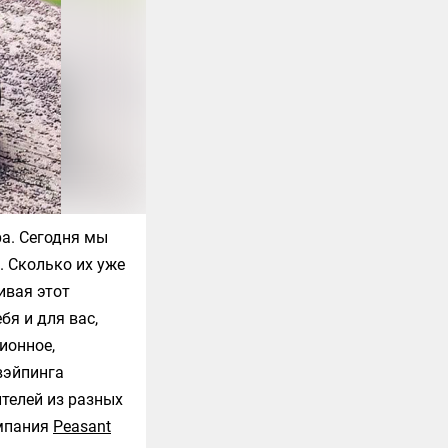
а. Сегодня мы
. Сколько их уже
ивая этот
я и для вас,
ионное,
вэйпинга
телей из разных
омпания
Peasant