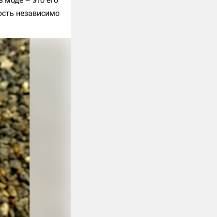
 моде – это его
ость независимо