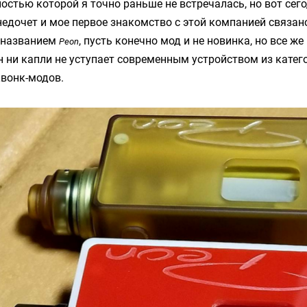
ьностью которой я точно раньше не встречалась, но вот сег
недочет и мое первое знакомство с этой компанией связа
 названием
, пусть конечно мод и не новинка, но все ж
Peon
он ни капли не уступает современным устройством из катег
квонк-модов.