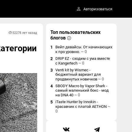
Авторизоваться
Топ пользовательских
3227
8 лет назад
блогов
категории
1
Вейп девайсы. От начинающих
~
0
к про уровню.
2
DRIP EZ - сходим с ума вместе
~
0
с Kangertech
3
Venti kit by Wismec -
бюджетный вариант для
~
0
продвинутых новичков
4
SBODY Macro by Vapor Shark -
самый маленький бокс - мод
~
0
на DNA 40
5
iTaste Hunter by Innokin -
~
красавчик с платой AETHON
0