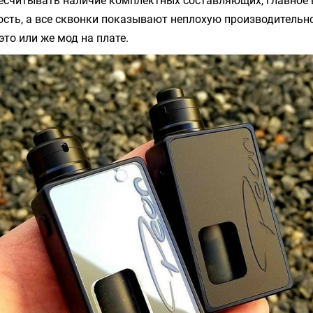
есчитывать наличие комплектных составляющих, главное в
сть, а все сквонки показывают неплохую производительн
это или же мод на плате.