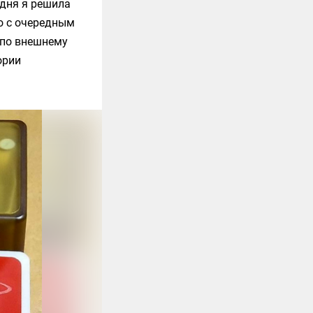
одня я решила
но с очередным
е по внешнему
ории