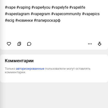
#vape #vaping #vape4you #vapelyfe #vapelife
#vapestagram #vapegram #vapecommunity #vapepics
#ecig #новинки #папироскарф
Пожаловаться
Комментарии
Только
авторизированные
пользователи могут оставлять
комментарии.