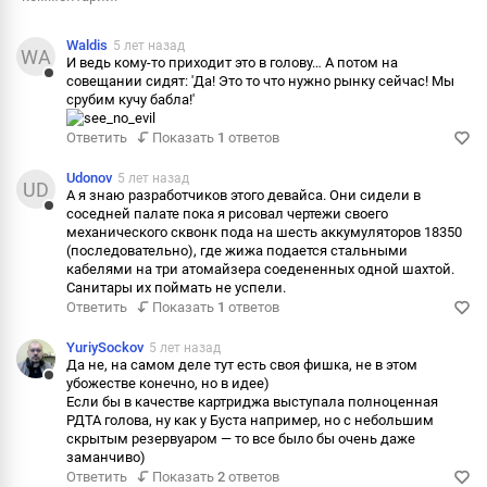
Waldis
5 лет назад
WA
И ведь кому-то приходит это в голову… А потом на
совещании сидят: 'Да! Это то что нужно рынку сейчас! Мы
Ответить
срубим кучу бабла!'
Пожаловаться
Ответить
Показать
1
ответов
Информация
Udonov
5 лет назад
UD
А я знаю разработчиков этого девайса. Они сидели в
соседней палате пока я рисовал чертежи своего
Ответить
механического сквонк пода на шесть аккумуляторов 18350
(последовательно), где жижа подается стальными
Пожаловаться
кабелями на три атомайзера соедененных одной шахтой.
Санитары их поймать не успели.
Информация
Ответить
Показать
1
ответов
YuriySockov
5 лет назад
Да не, на самом деле тут есть своя фишка, не в этом
убожестве конечно, но в идее)
Ответить
Если бы в качестве картриджа выступала полноценная
РДТА голова, ну как у Буста например, но с небольшим
Пожаловаться
скрытым резервуаром — то все было бы очень даже
заманчиво)
Информация
Ответить
Показать
2
ответов