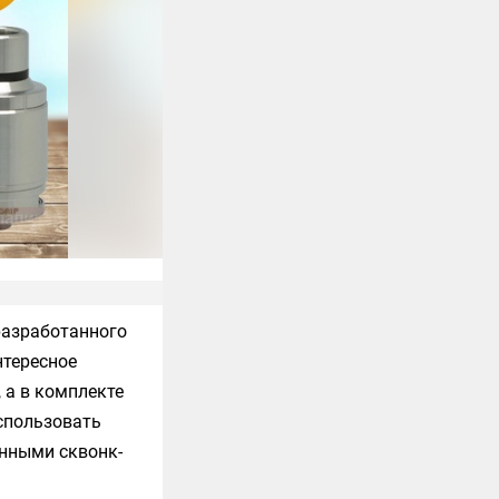
разработанного
тересное
 а в комплекте
спользовать
ёнными сквонк-