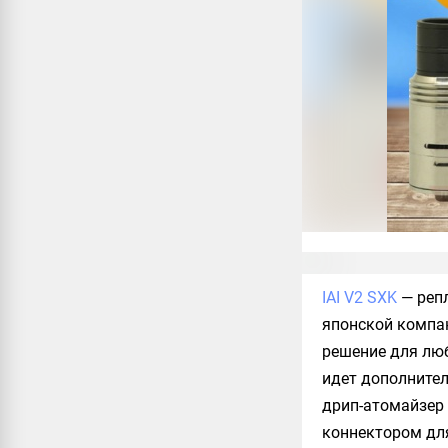
IAI V2 SXK
— репл
японской компа
решение для люб
идет дополните
дрип-атомайзер
коннектором дл