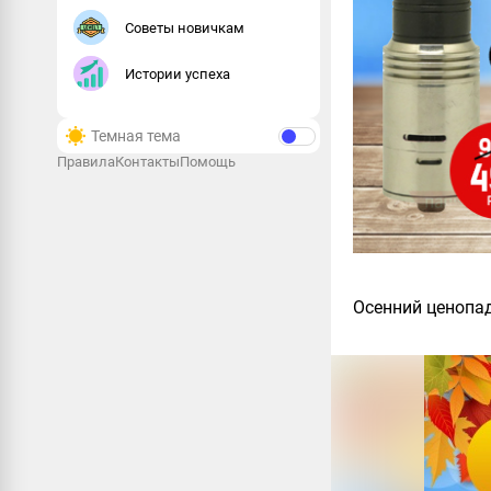
Советы новичкам
Истории успеха
Темная тема
Правила
Контакты
Помощь
Осенний ценопад