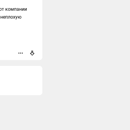
от компании
 неплохую
оваться