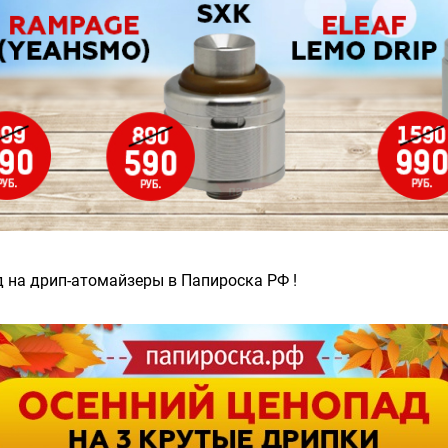
 на дрип-атомайзеры в Папироска РФ !