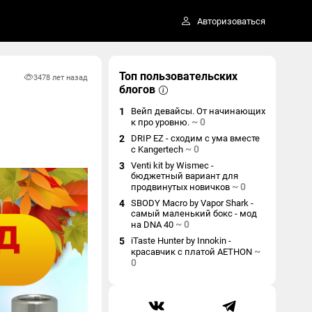
Авторизоваться
Топ пользовательских
347
8 лет назад
блогов
1
Вейп девайсы. От начинающих
~
0
к про уровню.
2
DRIP EZ - сходим с ума вместе
~
0
с Kangertech
3
Venti kit by Wismec -
бюджетный вариант для
~
0
продвинутых новичков
4
SBODY Macro by Vapor Shark -
самый маленький бокс - мод
~
0
на DNA 40
5
iTaste Hunter by Innokin -
~
красавчик с платой AETHON
0