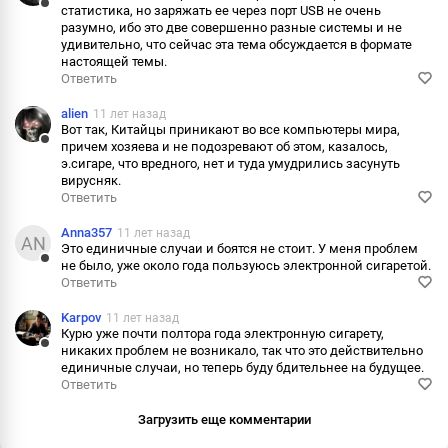
статистика, но заряжать ее через порт USB не очень
Ответить
разумно, ибо это две совершенно разные системы и не
удивительно, что сейчас эта тема обсуждается в формате
Пожаловаться
настоящей темы.
Ответить
Информация
alien
11 лет назад
Вот так, Китайцы приникают во все компьютеры мира,
причем хозяева и не подозревают об этом, казалось,
Ответить
э.сигаре, что вредного, нет и туда умудрились засунуть
вирусняк.
Пожаловаться
Ответить
Информация
Anna357
11 лет назад
AN
Это единичные случаи и боятся не стоит. У меня проблем
не было, уже около года пользуюсь электронной сигаретой.
Ответить
Ответить
Пожаловаться
Karpov
11 лет назад
Курю уже почти полтора года электронную сигарету,
Информация
никаких проблем не возникало, так что это действительно
Ответить
единичные случаи, но теперь буду бдительнее на будущее.
Ответить
Пожаловаться
Загрузить еще комментарии
Информация