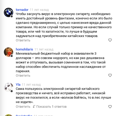
tornador
11 лет назад
Чтобы засунуть вирус в электронную сигарету, необходимо
иметь достойный уровень фантазии, конечно если это было
Ответить
сделано преднамеренно, с целью нанесения вреда данной
компании. Но если случай только пример не качественного
Пожаловаться
товара, или чей то халатности, то лучше в будущем
задуматься над приобретением китайских товаров.
Информация
Ответить
homohilaris
11 лет назад
Минимальный бюджетный набор в эквиваленте 3
долларов – это совсем недорого, но как раз дешевизна
Ответить
может и отпугивать, вызывая сомнения в том, что такой
набор способен обеспечить подлинное наслаждение от
Пожаловаться
парения.
Ответить
Информация
Yla
11 лет назад
Сама пользуюсь электронной сигаретой китайского
производства и ничего, всё исправно работает, никакой
Ответить
вирус не поселился, а если «волков бойтесь, то в лес лучше
не ходите».
Пожаловаться
Ответить
Показать
1
ответов
Информация