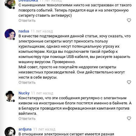
Deviato4ka
11 лет назад
С нынешними технологиями никто не застрахован от такого
поворота событий. Теперь придется еще и на электронную
Ответить
сигарету ставить антивирус)
Ответить
Пожаловаться
nadua
11 лет назад
Информация
В качестве подтверждения данной статьи, хочу сказать, что
электронные сигареты могут приносить пользу
Ответить
курильщикам, однако несут потенциальную угрозу их
компьютерам. Когда вы подключаете такой прибор к
Пожаловаться
компьютеру при помощи USB-кабеля, вы рискуете заразить
машину вирусом. Проверенно.
Информация
Мой совет, просто не покупайте недорогие сигареты
неизвестных производителей. Они действительно могут
нести в себе вирусы.
Ответить
Nucky
11 лет назад
Констатирую, что эти сообщения регулярно с элегантным
кивком на иностранные блоги постятся именно в байнете. А
Ответить
в Беларуси проводится информационная кампания против
вайпинга.
Пожаловаться
Ответить
Информация
ardjuna
11 лет назад
В отношении электронных сигарет имеется разная